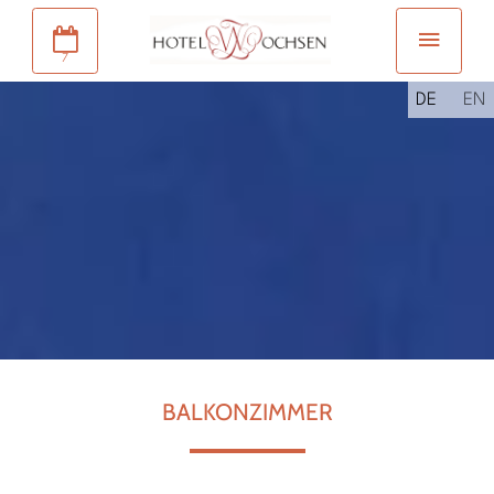
7
DE
EN
BALKONZIMMER