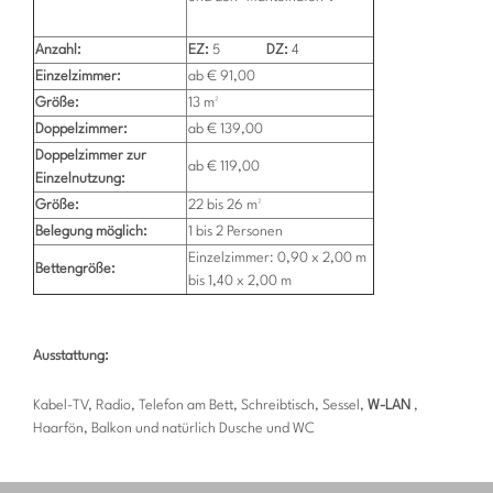
Anzahl:
EZ:
5
DZ:
4
Einzelzimmer:
ab € 91,00
Größe:
13 m²
Doppelzimmer:
ab € 139,00
Doppelzimmer zur
ab € 119,00
Einzelnutzung:
Größe:
22 bis 26 m²
Belegung möglich:
1 bis 2 Personen
Einzelzimmer: 0,90 x 2,00 m
Bettengröße:
bis 1,40 x 2,00 m
Ausstattung:
Kabel-TV, Radio, Telefon am Bett, Schreibtisch, Sessel,
W-LAN
,
Haarfön, Balkon und natürlich Dusche und WC