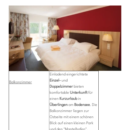
Einladend eingerichtete
Einzel-
und
Balkonzimmer
Doppelzimmer
bieten
komfortable
Unterkunft
für
einen
Kurzurlaub
in
Überlingen
am
Bodensee
. Die
Balkonzimmer liegen zur
Ostseite mit einem schönen
Blick auf einen kleinen Park
und den "Mantelhafen".